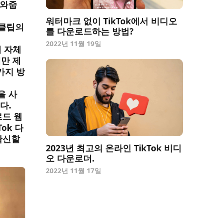
도와줍
워터마크 없이 TikTok에서 비디오
 클립의
를 다운로드하는 방법?
2022년 11월 19일
앱 자체
만 제
가지 방
을 사
다.
로드 웹
ok 다
확신할
2023년 최고의 온라인 TikTok 비디
오 다운로더.
2022년 11월 17일